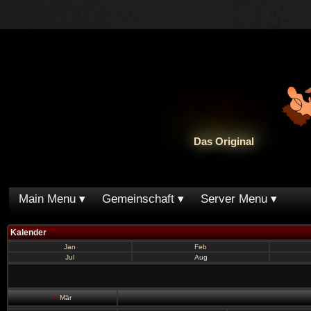
Das Original
Main Menu
Gemeinschaft
Server Menu
Kalender
Jan
Feb
Jul
Aug
«
Mär