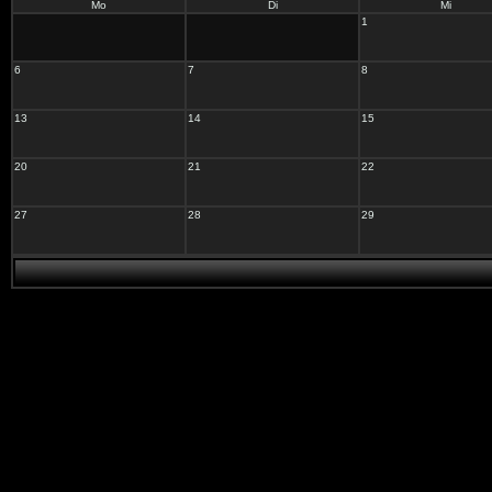
Mo
Di
Mi
1
6
7
8
13
14
15
20
21
22
27
28
29