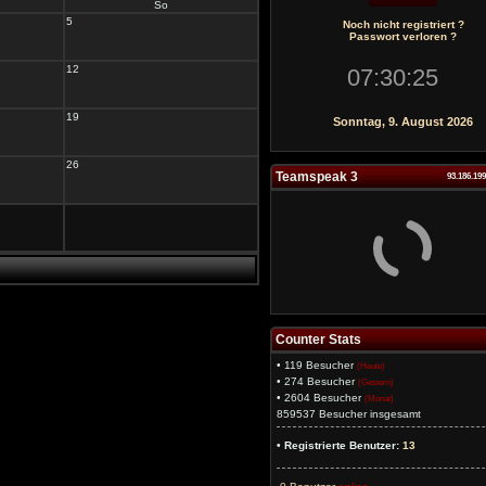
So
5
Noch nicht registriert ?
Passwort verloren ?
12
19
Sonntag, 9. August 2026
26
Teamspeak 3
93.186.19
Counter Stats
• 119 Besucher
(Heute)
• 274 Besucher
(Gestern)
• 2604 Besucher
(Monat)
859537 Besucher insgesamt
• Registrierte Benutzer:
13