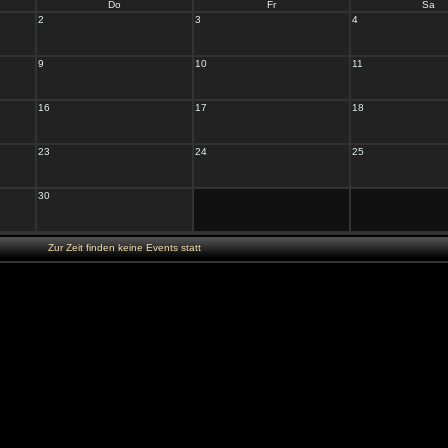
Do
Fr
Sa
2
3
4
9
10
11
16
17
18
23
24
25
30
Zur Zeit finden keine Events statt