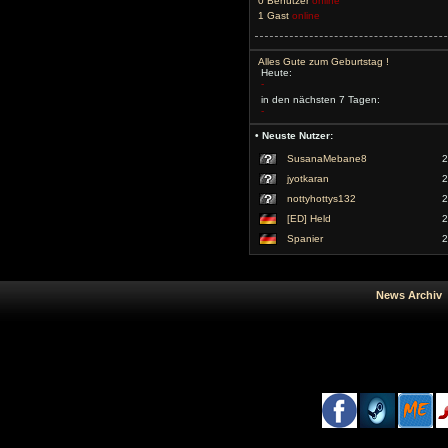
0 Benutzer
online
1 Gast
online
Alles Gute zum Geburtstag !
Heute:
-
in den nächsten 7 Tagen:
-
• Neuste Nutzer:
SusanaMebane8
2
jyotkaran
2
nottyhottys132
2
[ED] Held
2
Spanier
2
News Arc