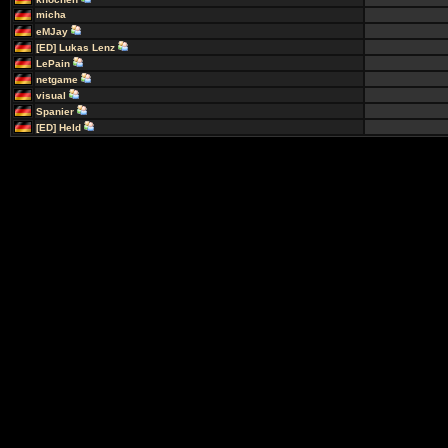
micha
eMJay
[ED] Lukas Lenz
LePain
netgame
visual
Spanier
[ED] Held