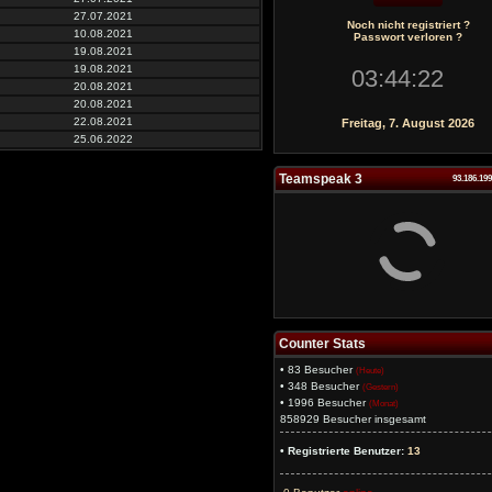
27.07.2021
Noch nicht registriert ?
10.08.2021
Passwort verloren ?
19.08.2021
19.08.2021
20.08.2021
20.08.2021
22.08.2021
Freitag, 7. August 2026
25.06.2022
Teamspeak 3
93.186.19
Counter Stats
• 83 Besucher
(Heute)
• 348 Besucher
(Gestern)
• 1996 Besucher
(Monat)
858929 Besucher insgesamt
• Registrierte Benutzer:
13