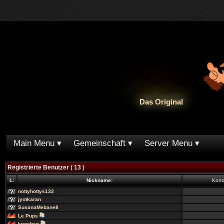
Das Original
Main Menu
Gemeinschaft
Server Menu
Registrierte Benutzer
( 13 )
L:
Nickname:
Kont
nottyhottys132
jyotkaran
SusanaMebane8
Le Pups
knochen