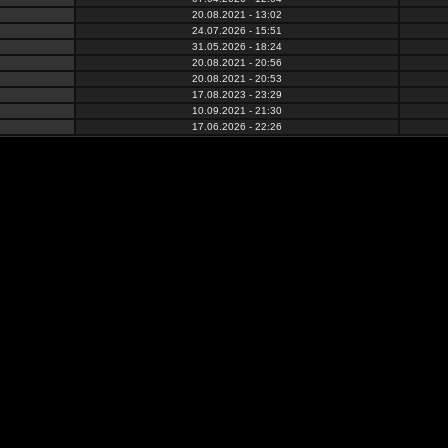
20.08.2021 - 13:02
24.07.2026 - 15:51
31.05.2026 - 18:24
20.08.2021 - 20:56
20.08.2021 - 20:53
17.08.2023 - 23:29
10.09.2021 - 21:30
17.06.2026 - 22:26