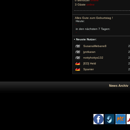
0 Benutzer
online
3 Gäste
online
Alles Gute zum Geburtstag !
Heute:
-
in den nächsten 7 Tagen:
-
• Neuste Nutzer:
SusanaMebane8
2
jyotkaran
2
nottyhottys132
2
[ED] Held
2
Spanier
2
News Arc