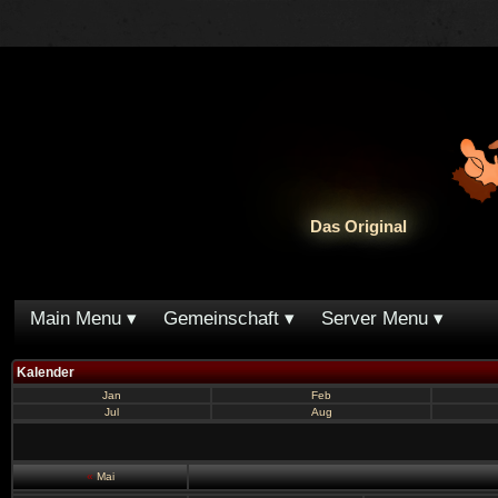
Das Original
Main Menu
Gemeinschaft
Server Menu
Kalender
Jan
Feb
Jul
Aug
«
Mai