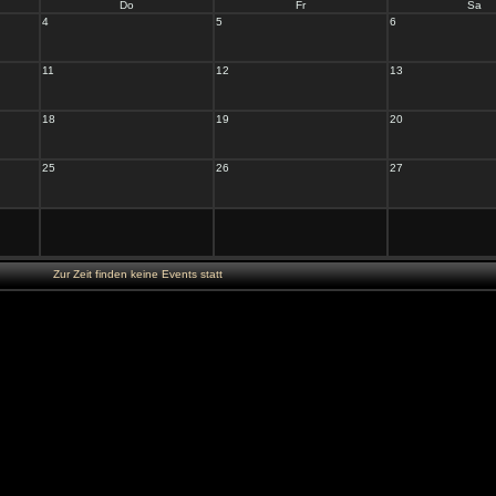
Do
Fr
Sa
4
5
6
11
12
13
18
19
20
25
26
27
Zur Zeit finden keine Events statt