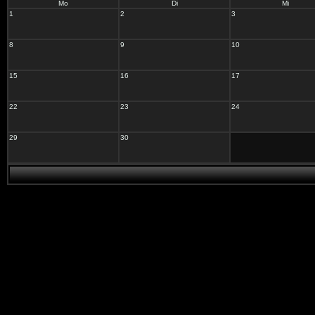
Mo
Di
Mi
1
2
3
8
9
10
15
16
17
22
23
24
29
30