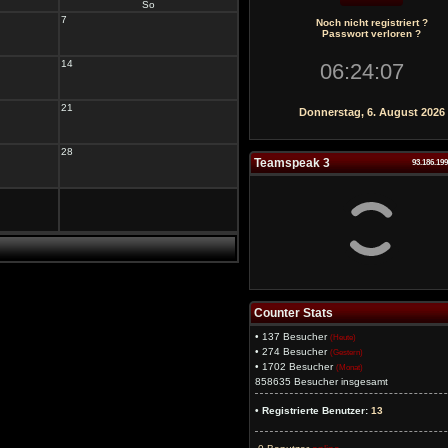
So
7
Noch nicht registriert ?
Passwort verloren ?
14
21
Donnerstag, 6. August 2026
28
Teamspeak 3
93.186.19
Counter Stats
• 137 Besucher
(Heute)
• 274 Besucher
(Gestern)
• 1702 Besucher
(Monat)
858635 Besucher insgesamt
• Registrierte Benutzer:
13