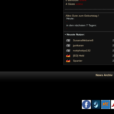
0 Benutzer
online
4 Gäste
online
Alles Gute zum Geburtstag !
Heute:
-
in den nächsten 7 Tagen:
-
• Neuste Nutzer:
SusanaMebane8
2
jyotkaran
2
nottyhottys132
2
[ED] Held
2
Spanier
2
News Arc