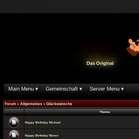
Das Original
Main Menu
Gemeinschaft
Server Menu
Forum
»
Allgemeines
»
Glückwünsche
Thema
Happy Birthday Michael
Happy Birthday Maren