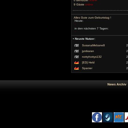
0 Benutzer
online
9 Gäste
online
Alles Gute zum Geburtstag !
Heute:
-
in den nächsten 7 Tagen:
-
• Neuste Nutzer:
SusanaMebane8
2
jyotkaran
2
nottyhottys132
2
[ED] Held
2
Spanier
2
News Arc