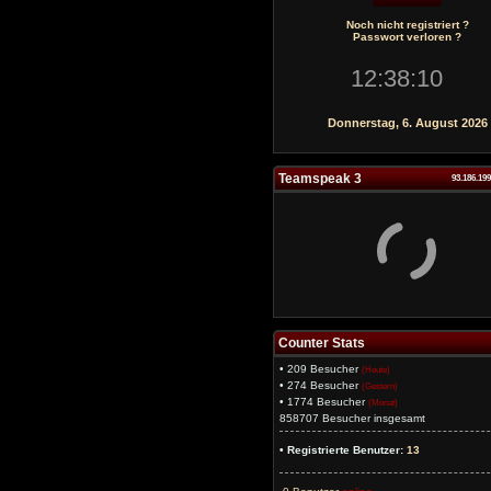
Noch nicht registriert ?
Passwort verloren ?
Donnerstag, 6. August 2026
Teamspeak 3
93.186.19
Counter Stats
• 209 Besucher
(Heute)
• 274 Besucher
(Gestern)
• 1774 Besucher
(Monat)
858707 Besucher insgesamt
• Registrierte Benutzer:
13